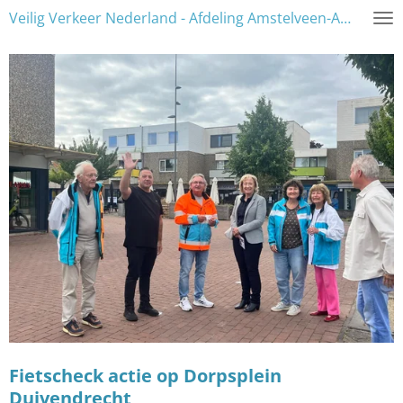
Veilig Verkeer Nederland - Afdeling Amstelveen-Amstelland
Ga
direct
naar
de
hoofdinhoud
Fietscheck actie op Dorpsplein
Duivendrecht