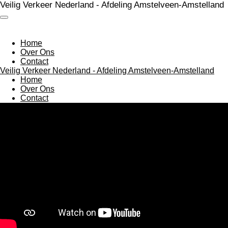
Veilig Verkeer Nederland - Afdeling Amstelveen-Amstelland
Ga
direct
naar
de
Home
hoofdinhoud
Over Ons
Contact
Veilig Verkeer Nederland - Afdeling Amstelveen-Amstelland
Home
Over Ons
Contact