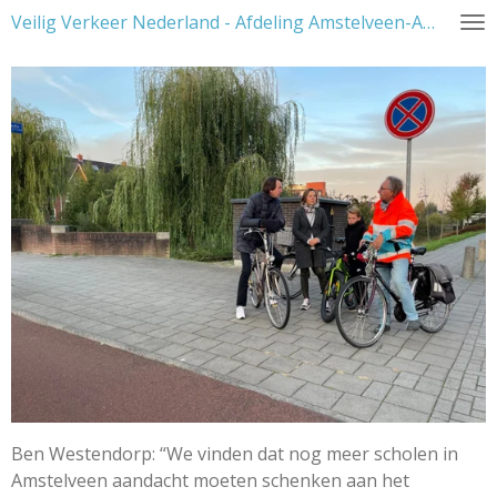
Veilig Verkeer Nederland - Afdeling Amstelveen-Amstelland
Ga
direct
naar
de
hoofdinhoud
Ben Westendorp: “We vinden dat nog meer scholen in
Amstelveen aandacht moeten schenken aan het