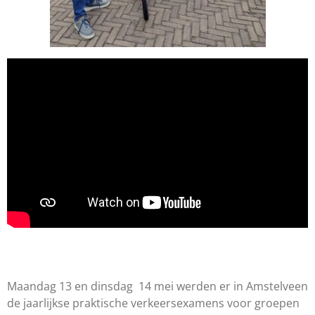
Maandag 13 en dinsdag 14 mei werden er in Amstelveen
de jaarlijkse praktische verkeersexamens voor groepen